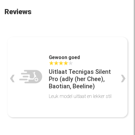
Reviews
Gewoon goed
★
★
★
★
★
‹
›
Uitlaat Tecnigas Silent
Pro (adly (her Chee),
Baotian, Beeline)
Leuk model uitlaat en lekker stil