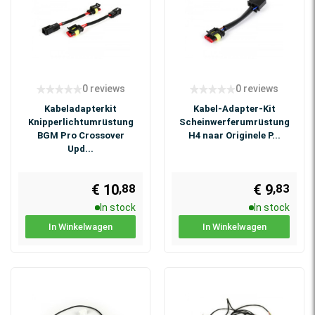
0 reviews
0 reviews
Kabeladapterkit
Kabel-Adapter-Kit
Knipperlichtumrüstung
Scheinwerferumrüstung
BGM Pro Crossover
H4 naar Originele P...
Upd...
€ 10
€ 9
,83
,88
In stock
In stock
In Winkelwagen
In Winkelwagen