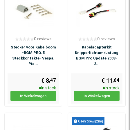
0 reviews
0 reviews
Stecker voor Kabelboom
Kabeladapterkit
-BGM PRO, 5
Knipperlichtumrüstung
Steckkontakte- Vespa,
BGM Pro Update 2003-
Pia...
2...
€ 8
€ 11
,47
,64
In stock
In stock
In Winkelwagen
In Winkelwagen
Geen toewijzing