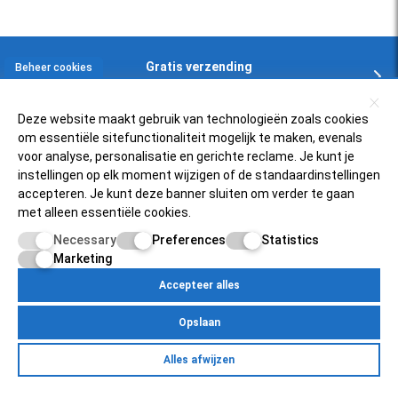
Gratis verzending
Beheer cookies
In NL en BE boven € 125,-
Deze website maakt gebruik van technologieën zoals cookies
om essentiële sitefunctionaliteit mogelijk te maken, evenals
Klantenservice
voor analyse, personalisatie en gerichte reclame. Je kunt je
instellingen op elk moment wijzigen of de standaardinstellingen
accepteren. Je kunt deze banner sluiten om verder te gaan
Zelfservice
Populaire scooters
met alleen essentiële cookies.
FAQ
Necessary
Preferences
Statistics
Piaggio Zip 4t
Over ons
Retourneren
Marketing
Vespa Sprint 50
Status bestelling
Accepteer alles
Scooterfilter
Mijnscooteronderdelen.nl
SYM Fiddle 3
Inloggen bij account
Opslaan
Over ons
Vespa PK50
Betaalmogelijkheden
Egersundweg 11E
Retourneren
Yamaha Neo's 4t
Alles afwijzen
9723JM Groningen
Zelfservice
Over Ons
Contact
Klantenservice
Pricacy Policy
Site Map
Mijn account
Status bestelling
Peugeot Speedfight 4