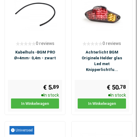
0 reviews
0 reviews
Kabelhuls -BGM PRO
Achterlicht BGM
Ø=4mm- 0,4m - zwart
Originele Helder glas
Led met
Knipperlichtfu...
€ 5
€ 50
,89
,78
In stock
In stock
In Winkelwagen
In Winkelwagen
Universeel