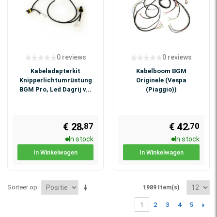
0 reviews
0 reviews
Kabeladapterkit
Kabelboom BGM
Knipperlichtumrüstung
Originele (Vespa
BGM Pro, Led Dagrij v...
(Piaggio))
€ 28
€ 42
,87
,70
In stock
In stock
In Winkelwagen
In Winkelwagen
Sorteer op
1989 Item(s)
2
3
4
5
1