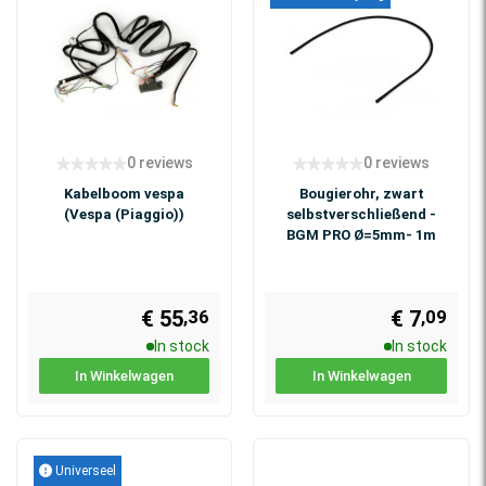
0 reviews
0 reviews
Kabelboom vespa
Bougierohr, zwart
(Vespa (Piaggio))
selbstverschließend -
BGM PRO Ø=5mm- 1m
€ 55
€ 7
,09
,36
In stock
In stock
In Winkelwagen
In Winkelwagen
Universeel