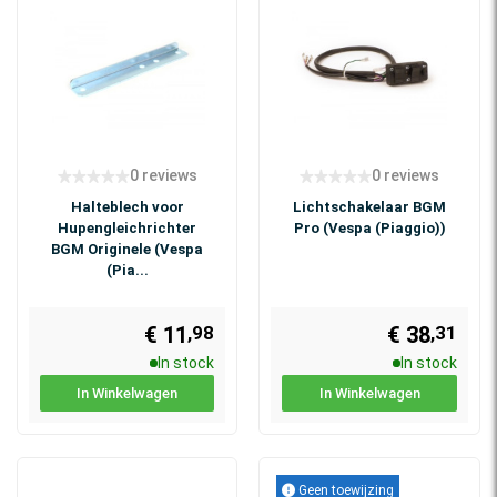
0 reviews
0 reviews
Halteblech voor
Lichtschakelaar BGM
Hupengleichrichter
Pro (Vespa (Piaggio))
BGM Originele (Vespa
(Pia...
€ 11
€ 38
,98
,31
In stock
In stock
In Winkelwagen
In Winkelwagen
Geen toewijzing