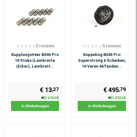
0 reviews
0 reviews
KupplungsVeer BGM Pro
Koppeling BGM Pro
10 Stuks (Lambretta
Superstrong 6 Scheiben,
(Eibar), Lambrett...
10 Veren 46Tanden...
€ 13
€ 495
,27
,79
In stock
In stock
In Winkelwagen
In Winkelwagen