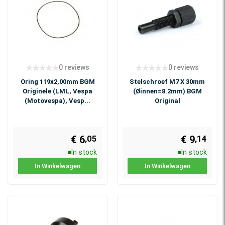
0 reviews
0 reviews
Oring 119x2,00mm BGM
Stelschroef M7 X 30mm
Originele (LML, Vespa
(Øinnen=8.2mm) BGM
(Motovespa), Vesp...
Original
€ 6
€ 9
,05
,14
In stock
In stock
In Winkelwagen
In Winkelwagen