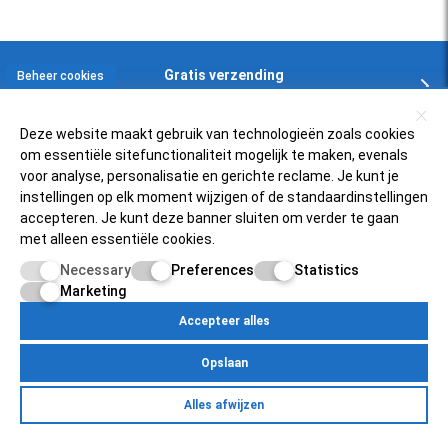
Gratis verzending
Beheer cookies
In NL en BE boven € 125,-
Deze website maakt gebruik van technologieën zoals cookies
om essentiële sitefunctionaliteit mogelijk te maken, evenals
Klantenservice
voor analyse, personalisatie en gerichte reclame. Je kunt je
instellingen op elk moment wijzigen of de standaardinstellingen
accepteren. Je kunt deze banner sluiten om verder te gaan
Zelfservice
Populaire scooters
met alleen essentiële cookies.
FAQ
Necessary
Preferences
Statistics
Piaggio Zip 4t
Over ons
Retourneren
Marketing
Vespa Sprint 50
Status bestelling
Accepteer alles
Scooterfilter
Mijnscooteronderdelen.nl
SYM Fiddle 3
Inloggen bij account
Opslaan
Over ons
Vespa PK50
Betaalmogelijkheden
Egersundweg 11E
Retourneren
Yamaha Neo's 4t
Alles afwijzen
9723JM Groningen
Zelfservice
Over Ons
Contact
Klantenservice
Pricacy Policy
Site Map
Mijn account
Status bestelling
Peugeot Speedfight 4