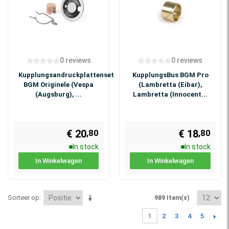
0 reviews
0 reviews
Kupplungsandruckplattenset
KupplungsBus BGM Pro
BGM Originele (Vespa
(Lambretta (Eibar),
(Augsburg), ...
Lambretta (Innocent...
€ 20
€ 18
,80
,80
In stock
In stock
In Winkelwagen
In Winkelwagen
Sorteer op
989 Item(s)
2
3
4
5
1