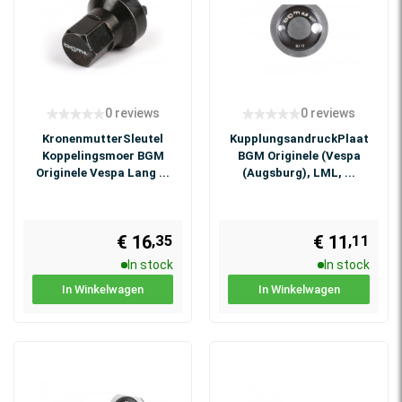
0 reviews
0 reviews
KronenmutterSleutel
KupplungsandruckPlaat
Koppelingsmoer BGM
BGM Originele (Vespa
Originele Vespa Lang ...
(Augsburg), LML, ...
€ 16
€ 11
,35
,11
In stock
In stock
In Winkelwagen
In Winkelwagen