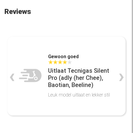
Reviews
Gewoon goed
★
★
★
★
★
‹
›
Uitlaat Tecnigas Silent
Pro (adly (her Chee),
Baotian, Beeline)
Leuk model uitlaat en lekker stil