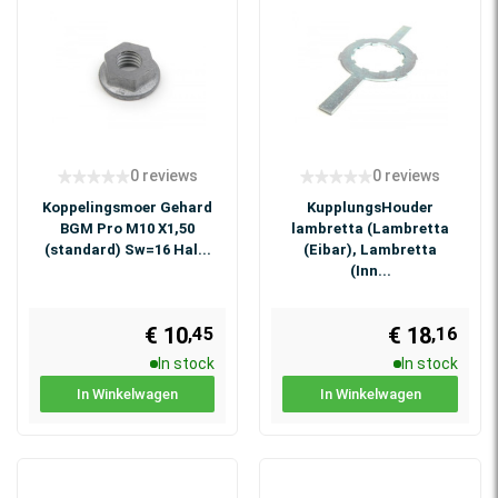
0 reviews
0 reviews
Koppelingsmoer Gehard
KupplungsHouder
BGM Pro M10 X1,50
lambretta (Lambretta
(standard) Sw=16 Hal...
(Eibar), Lambretta
(Inn...
€ 10
€ 18
,45
,16
In stock
In stock
In Winkelwagen
In Winkelwagen