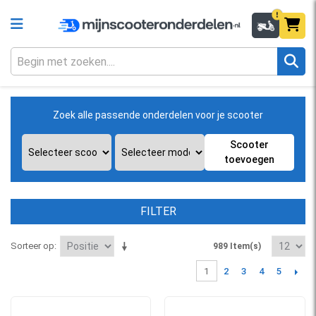
Zoek alle passende onderdelen voor je scooter
Scooter
toevoegen
FILTER
Sorteer op
989 Item(s)
2
3
4
5
1