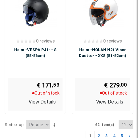
0 reviews
0 reviews
Helm -VESPA PJ1- - S
Helm -NOLAN N21 Visor
(55-56cm)
Duetto- - XXS (51-52cm)
€ 171
€ 279
,53
,00
Out of stock
Out of stock
View Details
View Details
Sorteer op
62 Item(s)
2
3
4
5
1