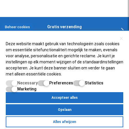
Gratis verzending
Beheer cookies
In NL en BE boven € 125,-
Deze website maakt gebruik van technologieën zoals cookies
om essentiële sitefunctionaliteit mogelijk te maken, evenals
Klantenservice
voor analyse, personalisatie en gerichte reclame. Je kunt je
instellingen op elk moment wijzigen of de standaardinstellingen
accepteren. Je kunt deze banner sluiten om verder te gaan
Zelfservice
Populaire scooters
met alleen essentiële cookies.
FAQ
Necessary
Preferences
Statistics
Piaggio Zip 4t
Over ons
Retourneren
Marketing
Vespa Sprint 50
Status bestelling
Accepteer alles
Scooterfilter
Mijnscooteronderdelen.nl
SYM Fiddle 3
Inloggen bij account
Opslaan
Over ons
Vespa PK50
Betaalmogelijkheden
Egersundweg 11E
Retourneren
Yamaha Neo's 4t
Alles afwijzen
9723JM Groningen
Zelfservice
Over Ons
Contact
Klantenservice
Pricacy Policy
Site Map
Mijn account
Status bestelling