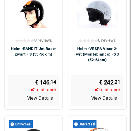
0 reviews
0 reviews
Helm -BANDIT Jet Race-
Helm -VESPA Visor 2-
zwart - S (55-56 cm)
wit (Montebianco) - XS
(52-54cm)
€ 146
€ 242
,14
,21
Out of stock
Out of stock
View Details
View Details
Universeel
Universeel