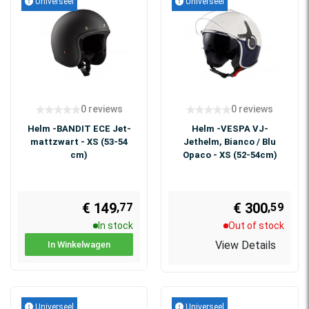
Universeel
Universeel
0 reviews
0 reviews
Helm -BANDIT ECE Jet-
Helm -VESPA VJ-
mattzwart - XS (53-54
Jethelm, Bianco / Blu
cm)
Opaco - XS (52-54cm)
€ 149
€ 300
,77
,59
In stock
Out of stock
View Details
In Winkelwagen
Universeel
Universeel