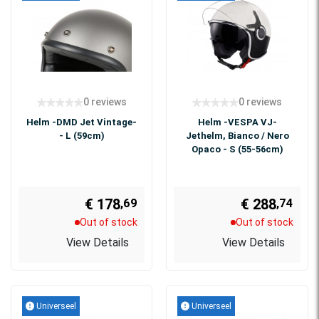
0 reviews
0 reviews
Helm -DMD Jet Vintage-
Helm -VESPA VJ-
- L (59cm)
Jethelm, Bianco / Nero
Opaco - S (55-56cm)
€ 178
€ 288
,69
,74
Out of stock
Out of stock
View Details
View Details
Universeel
Universeel