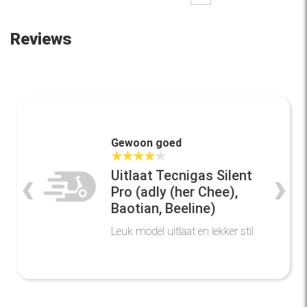
Reviews
Gewoon goed
★
★
★
★
★
‹
›
Uitlaat Tecnigas Silent
Pro (adly (her Chee),
Baotian, Beeline)
Leuk model uitlaat en lekker stil