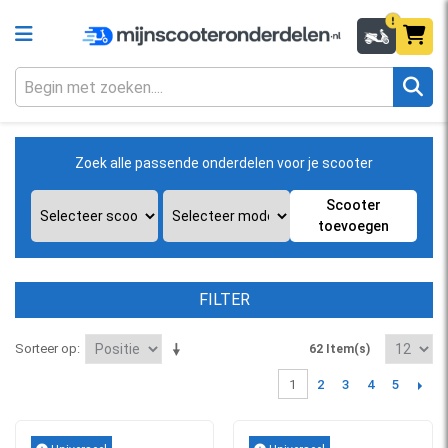
Zoek alle passende onderdelen voor je scooter
Scooter
toevoegen
FILTER
Sorteer op
62 Item(s)
2
3
4
5
1