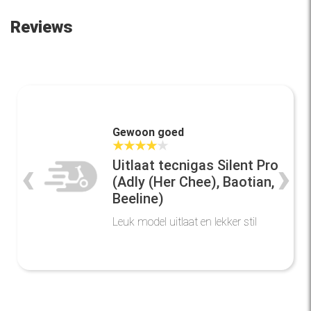
Reviews
Gewoon goed
★
★
★
★
★
‹
›
Uitlaat tecnigas Silent Pro
(Adly (Her Chee), Baotian,
Beeline)
Leuk model uitlaat en lekker stil