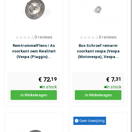
0 reviews
0 reviews
RemtrommelFlens / As
Bus Schroef remarm
voorkant oem Kwaliteit
voorkant vespa (Vespa
(Vespa (Piaggio)...
(Motovespa), Vespa...
€ 72
€ 7
,31
,19
In stock
In stock
In Winkelwagen
In Winkelwagen
Geen toewijzing