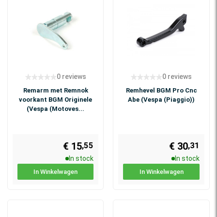
0 reviews
0 reviews
Remarm met Remnok
Remhevel BGM Pro Cnc
voorkant BGM Originele
Abe (Vespa (Piaggio))
(Vespa (Motoves...
€ 15
€ 30
,55
,31
In stock
In stock
In Winkelwagen
In Winkelwagen