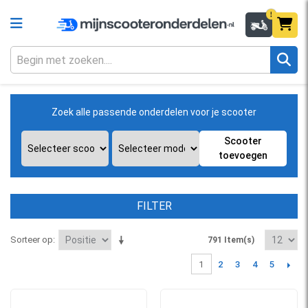
Zoek alle passende onderdelen voor je scooter
Scooter
toevoegen
FILTER
Sorteer op
791 Item(s)
2
3
4
5
1