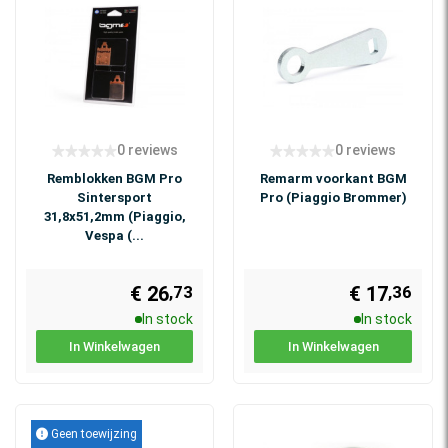
0 reviews
0 reviews
Remblokken BGM Pro
Remarm voorkant BGM
Sintersport
Pro (Piaggio Brommer)
31,8x51,2mm (Piaggio,
Vespa (...
€ 26
€ 17
,73
,36
In stock
In stock
In Winkelwagen
In Winkelwagen
Geen toewijzing