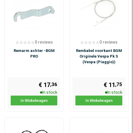
0 reviews
0 reviews
Remarm achter -BGM
Remkabel voorkant BGM
PRO
Originele Vespa Pk S
(Vespa (Piaggio))
€ 17
€ 11
,36
,75
In stock
In stock
In Winkelwagen
In Winkelwagen