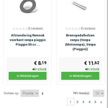
0 reviews
0 reviews
Afstandsring Remnok
Bremspedalbolzen
voorkant vespa piaggio
vespa (Vespa
Piaggio 50 cc ...
(Motovespa), Vespa
(Piaggio))
€ 8
€ 11
,19
,62
In stock
In stock
In Winkelwagen
In Winkelwagen
Sorteer op
791 Item(s)
2
3
4
5
1