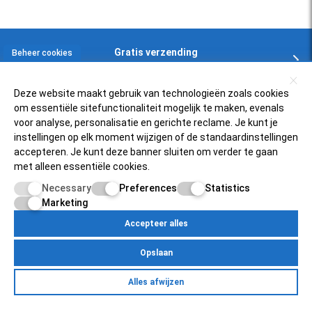
Gratis verzending
Beheer cookies
In NL en BE boven € 125,-
Deze website maakt gebruik van technologieën zoals cookies
om essentiële sitefunctionaliteit mogelijk te maken, evenals
Klantenservice
voor analyse, personalisatie en gerichte reclame. Je kunt je
instellingen op elk moment wijzigen of de standaardinstellingen
accepteren. Je kunt deze banner sluiten om verder te gaan
Zelfservice
Populaire scooters
met alleen essentiële cookies.
FAQ
Necessary
Preferences
Statistics
Piaggio Zip 4t
Over ons
Retourneren
Marketing
Vespa Sprint 50
Status bestelling
Accepteer alles
Scooterfilter
Mijnscooteronderdelen.nl
SYM Fiddle 3
Inloggen bij account
Opslaan
Over ons
Vespa PK50
Betaalmogelijkheden
Egersundweg 11E
Retourneren
Yamaha Neo's 4t
Alles afwijzen
9723JM Groningen
Zelfservice
Over Ons
Contact
Klantenservice
Pricacy Policy
Site Map
Mijn account
Status bestelling
Peugeot Speedfight 4