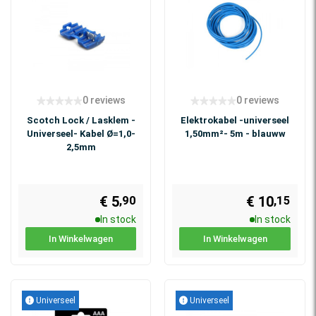
0 reviews
0 reviews
Scotch Lock / Lasklem -
Elektrokabel -universeel
Universeel- Kabel Ø=1,0-
1,50mm²- 5m - blauww
2,5mm
€ 5
€ 10
,90
,15
In stock
In stock
In Winkelwagen
In Winkelwagen
Universeel
Universeel