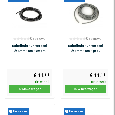
0 reviews
0 reviews
Kabelhuls -universeel
Kabelhuls -universeel
Ø=4mm- 5m - zwart
Ø=4mm- 5m - grau
€ 11
€ 11
,11
,11
In stock
In stock
In Winkelwagen
In Winkelwagen
Universeel
Universeel