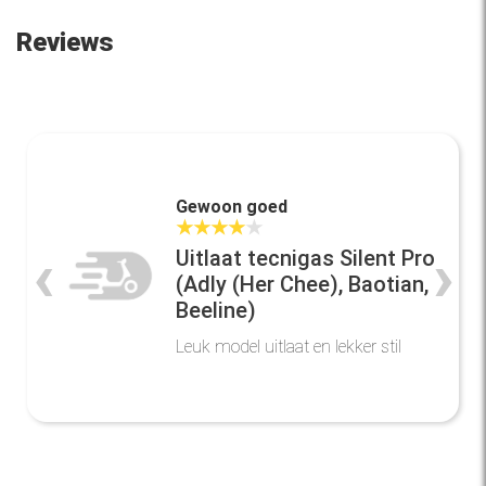
Reviews
Gewoon goed
★
★
★
★
★
‹
›
Uitlaat tecnigas Silent Pro
(Adly (Her Chee), Baotian,
Beeline)
Leuk model uitlaat en lekker stil