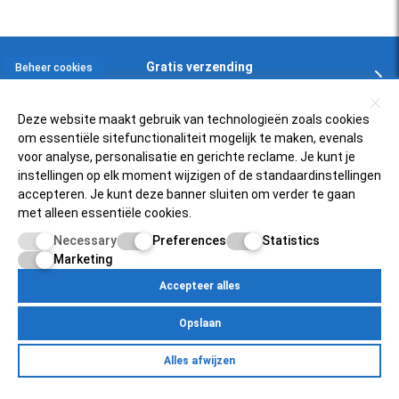
Gratis verzending
Beheer cookies
In NL en BE boven € 125,-
Deze website maakt gebruik van technologieën zoals cookies
om essentiële sitefunctionaliteit mogelijk te maken, evenals
Klantenservice
voor analyse, personalisatie en gerichte reclame. Je kunt je
instellingen op elk moment wijzigen of de standaardinstellingen
accepteren. Je kunt deze banner sluiten om verder te gaan
Zelfservice
Populaire scooters
met alleen essentiële cookies.
FAQ
Necessary
Preferences
Statistics
Piaggio Zip 4t
Over ons
Retourneren
Marketing
Vespa Sprint 50
Status bestelling
Accepteer alles
Scooterfilter
Mijnscooteronderdelen.nl
SYM Fiddle 3
Inloggen bij account
Opslaan
Over ons
Vespa PK50
Betaalmogelijkheden
Egersundweg 11E
Retourneren
Yamaha Neo's 4t
Alles afwijzen
9723JM Groningen
Zelfservice
Over Ons
Contact
Klantenservice
Pricacy Policy
Site Map
Mijn account
Status bestelling
Peugeot Speedfight 4