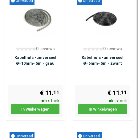
Universeel
Universeel
0 reviews
0 reviews
Kabelhuls -universeel
Kabelhuls -universeel
Ø=10mm- 5m - grau
Ø=6mm- 5m - zwart
€ 11
€ 11
,11
,11
In stock
In stock
In Winkelwagen
In Winkelwagen
Universeel
Universeel