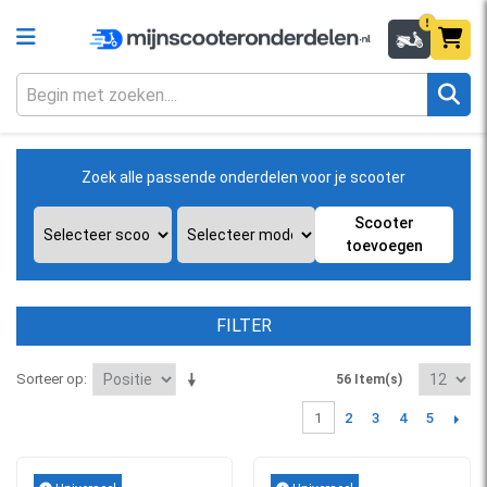
Zoek alle passende onderdelen voor je scooter
Scooter
toevoegen
FILTER
Sorteer op
56 Item(s)
2
3
4
5
1