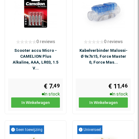
0 reviews
0 reviews
Scooter accu Micro -
Kabelverbinder Malossi-
CAMELION Plus
Ø 9x7x15, Force Master
Alkaline, AAA, LR03, 1.5
0, Force Mas...
V...
€ 7
€ 11
,49
,46
In stock
In stock
In Winkelwagen
In Winkelwagen
Geen toewijzing
Universeel