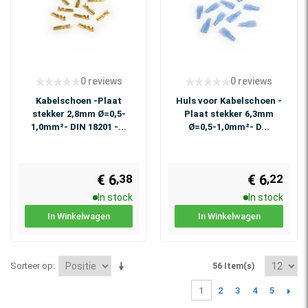
0 reviews
0 reviews
Kabelschoen -Plaat
Huls voor Kabelschoen -
stekker 2,8mm Ø=0,5-
Plaat stekker 6,3mm
1,0mm²- DIN 18201 -...
Ø=0,5-1,0mm²- D...
€ 6
€ 6
,38
,22
In stock
In stock
In Winkelwagen
In Winkelwagen
Sorteer op
56 Item(s)
2
3
4
5
1