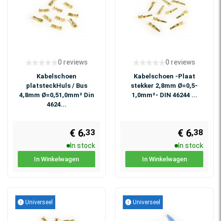
0 reviews
0 reviews
Kabelschoen
Kabelschoen -Plaat
platsteckHuls / Bus
stekker 2,8mm Ø=0,5-
4,8mm Ø=0,51,0mm² Din
1,0mm²- DIN 46244 ...
4624...
€ 6
€ 6
,33
,38
In stock
In stock
In Winkelwagen
In Winkelwagen
Universeel
Universeel