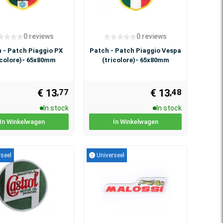
0 reviews
0 reviews
 - Patch Piaggio PX
Patch - Patch Piaggio Vespa
icolore)- 65x80mm
(tricolore)- 65x80mm
€ 13
€ 13
,77
,48
In stock
In stock
In Winkelwagen
In Winkelwagen
seel
Universeel