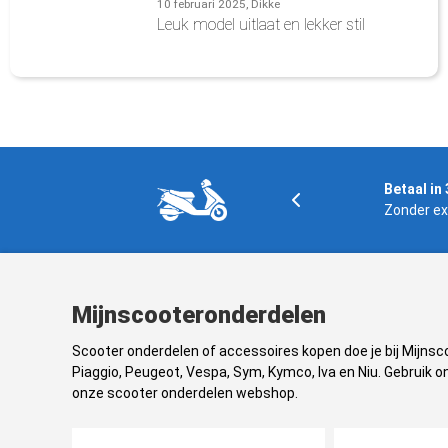
10 februari 2025, Dikke
Leuk model uitlaat en lekker stil
Gratis verzending
Betaal in 
In NL en BE boven € 125,-
Zonder ex
Mijnscooteronderdelen
Scooter onderdelen of accessoires kopen doe je bij Mijns
Piaggio, Peugeot, Vespa, Sym, Kymco, Iva en Niu. Gebruik on
onze scooter onderdelen webshop.