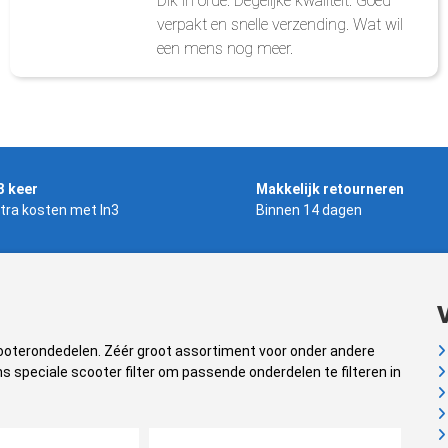
Dik in orde. Degelijke kwaliteit. Goed
verpakt en snelle verzending. Wat wil
een mens nog meer.
3 keer
Makkelijk retourneren
tra kosten met In3
Binnen 14 dagen
cooterondedelen. Zéér groot assortiment voor onder andere
s speciale scooter filter om passende onderdelen te filteren in