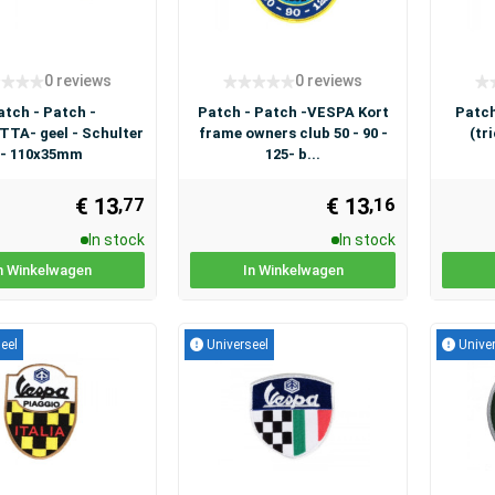
0 reviews
0 reviews
atch - Patch -
Patch - Patch -VESPA Kort
Patch
TA- geel - Schulter
frame owners club 50 - 90 -
(tr
- 110x35mm
125- b...
€ 13
€ 13
,77
,16
In stock
In stock
n Winkelwagen
In Winkelwagen
eel
Universeel
Univer