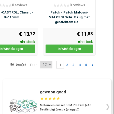
0 reviews
0 reviews
 -CASTROL, Classic-
Patch - Patch Malossi-
Ø=110mm
MALOSSI Schriftzug met
gesticktem Sau...
€ 13
€ 11
,72
,88
In stock
In stock
In Winkelwagen
In Winkelwagen
2
3
4
5
56 Item(s)
Toon
1
gewoon goed
★
★
★
★
★
›
Motorrevisionsset BGM Pro Fkm (e10
Beständig) (vespa (piaggio))