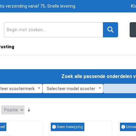
tis verzending vanaf 75,-
Snelle levering
Kl
rusting
Zoek alle passende onderdelen v
teer scootermerk
Selecteer model scooter
eel
Geen toewijzing
Univer