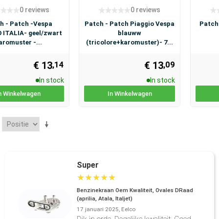
0 reviews
0 reviews
h - Patch -Vespa
Patch - Patch Piaggio Vespa
Patch
 ITALIA- geel/zwart
blauww
aromuster -...
(tricolore+karomuster)- 7...
€ 13
€ 13
,14
,09
In stock
In stock
n Winkelwagen
In Winkelwagen
Super
★
★
★
★
★
Benzinekraan Oem Kwaliteit, Ovales DRaad
(aprilia, Atala, Italjet)
17 januari 2025, Eelco