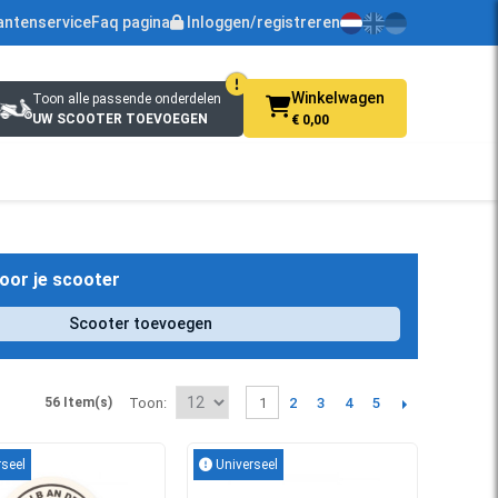
antenservice
Faq pagina
Inloggen/registreren
Winkelwagen
Toon alle passende onderdelen
UW SCOOTER TOEVOEGEN
€ 0,00
oor je scooter
Scooter toevoegen
2
3
4
5
56 Item(s)
Toon
1
seel
Universeel