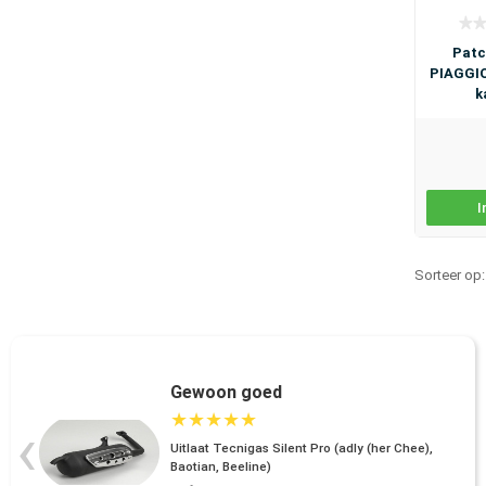
Patc
PIAGGIO
k
I
Sorteer op
Gewoon goed
★
★
★
★
★
‹
Uitlaat Tecnigas Silent Pro (adly (her Chee),
Baotian, Beeline)