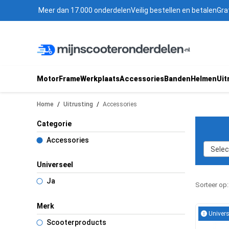
Meer dan 17.000 onderdelen
Veilig bestellen en betalen
Gra
Motor
Frame
Werkplaats
Accessories
Banden
Helmen
Uit
Home
/
Uitrusting
/
Accessories
Categorie
Accessories
Selec
Universeel
Ja
Sorteer op
Merk
Univers
Scooterproducts