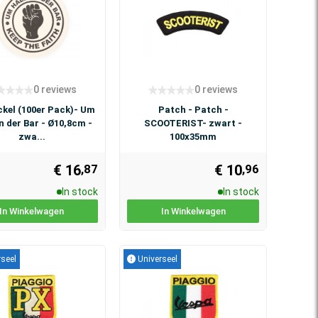
0 reviews
0 reviews
ckel (100er Pack)- Um
Patch - Patch -
n der Bar - Ø10,8cm -
SCOOTERIST- zwart -
zwa...
100x35mm
€ 16
€ 10
,87
,96
In stock
In stock
In Winkelwagen
In Winkelwagen
seel
Universeel