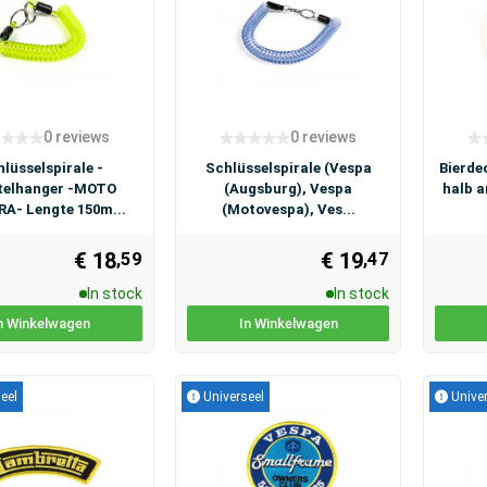
0 reviews
0 reviews
lüsselspirale -
Schlüsselspirale (Vespa
Bierde
telhanger -MOTO
(Augsburg), Vespa
halb a
A- Lengte 150m...
(Motovespa), Ves...
€ 18
€ 19
,59
,47
In stock
In stock
n Winkelwagen
In Winkelwagen
eel
Universeel
Univer