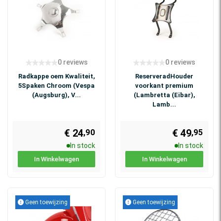
0 reviews
0 reviews
Radkappe oem Kwaliteit,
ReserveradHouder
5Spaken Chroom (Vespa
voorkant premium
(Augsburg), V...
(Lambretta (Eibar),
Lamb...
€ 24
€ 49
,90
,95
In stock
In stock
In Winkelwagen
In Winkelwagen
Geen toewijzing
Geen toewijzing