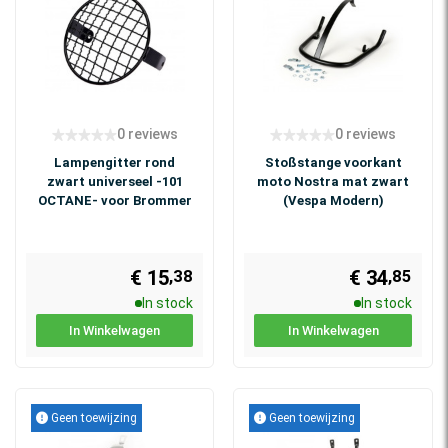
0 reviews
0 reviews
Lampengitter rond
Stoßstange voorkant
zwart universeel -101
moto Nostra mat zwart
OCTANE- voor Brommer
(Vespa Modern)
€ 15
€ 34
,38
,85
In stock
In stock
In Winkelwagen
In Winkelwagen
Geen toewijzing
Geen toewijzing