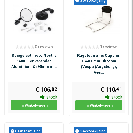
Geen toewijzing
0 reviews
0 reviews
Spiegelset moto Nostra
Rugsteun ams Cuppini,
1400- Lenkerenden
H=400mm Chroom
Aluminium Ø=95mm m...
(Vespa (Augsburg),
Ves...
€ 106
€ 110
,82
,41
In stock
In stock
In Winkelwagen
In Winkelwagen
Geen toewijzing
Geen toewijzing