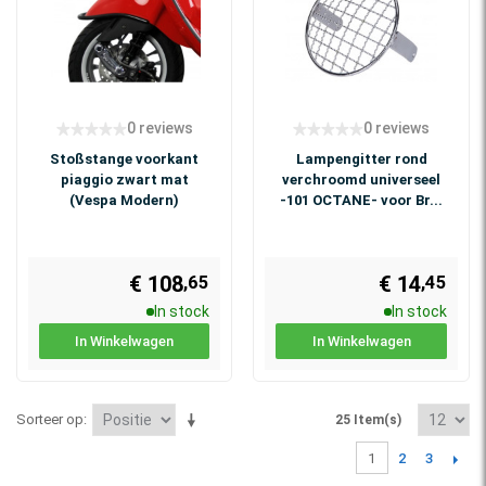
0 reviews
0 reviews
Stoßstange voorkant
Lampengitter rond
piaggio zwart mat
verchroomd universeel
(Vespa Modern)
-101 OCTANE- voor Br...
€ 108
€ 14
,45
,65
In stock
In stock
In Winkelwagen
In Winkelwagen
Sorteer op
25 Item(s)
2
3
1