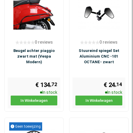
0 reviews
0 reviews
Beugel achter piaggio
Stuureind spiegel Set
zwart mat (Vespa
Aluminium CNC -101
Modern)
OCTANE- zwart
€ 134
€ 24
,14
,72
In stock
In stock
In Winkelwagen
In Winkelwagen
Geen toewijzing