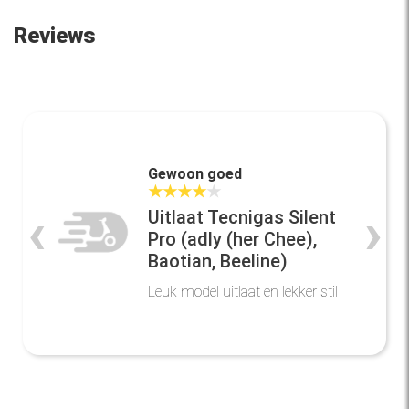
Reviews
Gewoon goed
★
★
★
★
★
‹
›
Uitlaat Tecnigas Silent
Pro (adly (her Chee),
Baotian, Beeline)
Leuk model uitlaat en lekker stil