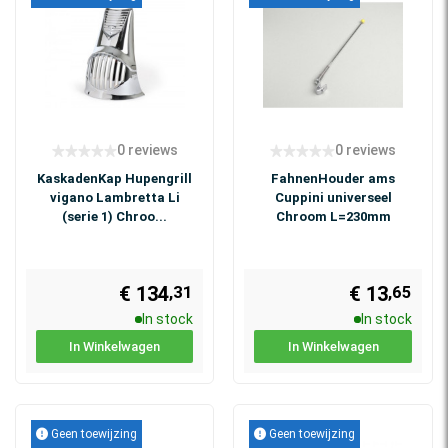
0 reviews
0 reviews
KaskadenKap Hupengrill
FahnenHouder ams
vigano Lambretta Li
Cuppini universeel
(serie 1) Chroo...
Chroom L=230mm
€ 134
€ 13
,65
,31
In stock
In stock
In Winkelwagen
In Winkelwagen
Geen toewijzing
Geen toewijzing