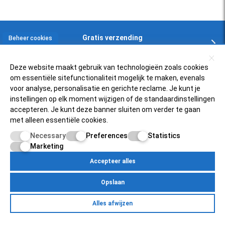
Gratis verzending
Beheer cookies
In NL en BE boven € 125,-
Deze website maakt gebruik van technologieën zoals cookies
om essentiële sitefunctionaliteit mogelijk te maken, evenals
Klantenservice
voor analyse, personalisatie en gerichte reclame. Je kunt je
instellingen op elk moment wijzigen of de standaardinstellingen
accepteren. Je kunt deze banner sluiten om verder te gaan
Zelfservice
Populaire scooters
met alleen essentiële cookies.
FAQ
Necessary
Preferences
Statistics
Piaggio Zip 4t
Over ons
Retourneren
Marketing
Vespa Sprint 50
Status bestelling
Accepteer alles
Scooterfilter
Mijnscooteronderdelen.nl
SYM Fiddle 3
Inloggen bij account
Opslaan
Over ons
Vespa PK50
Betaalmogelijkheden
Egersundweg 11E
Retourneren
Yamaha Neo's 4t
Alles afwijzen
9723JM Groningen
Zelfservice
Over Ons
Contact
Klantenservice
Pricacy Policy
Site Map
Mijn account
Status bestelling
Peugeot Speedfight 4