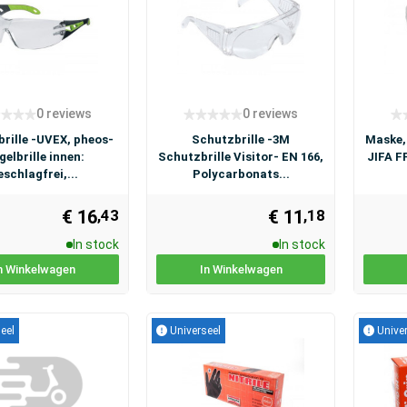
0 reviews
0 reviews
rille -UVEX, pheos-
Schutzbrille -3M
Maske,
gelbrille innen:
Schutzbrille Visitor- EN 166,
JIFA F
eschlagfrei,...
Polycarbonats...
€ 16
€ 11
,43
,18
In stock
In stock
n Winkelwagen
In Winkelwagen
eel
Universeel
Univer