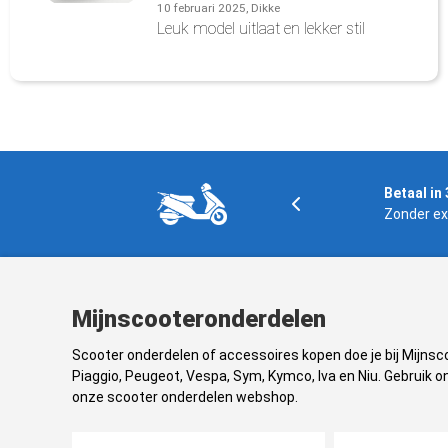
10 februari 2025, Dikke
Leuk model uitlaat en lekker stil
Gratis verzending
Betaal in 
In NL en BE boven € 125,-
Zonder ex
Mijnscooteronderdelen
Scooter onderdelen of accessoires kopen doe je bij Mijns
Piaggio, Peugeot, Vespa, Sym, Kymco, Iva en Niu. Gebruik on
onze scooter onderdelen webshop.