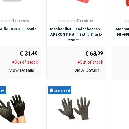
0 reviews
0 reviews
rille -UVEX, u-sonic
Mechaniker Handschoenen -
Mechan
AREXONS Nitril Extra Stark-
HI-GRI
zwart -...
€ 31
€ 63
,48
,89
Out of stock
Out of stock
View Details
View Details
eel
Universeel