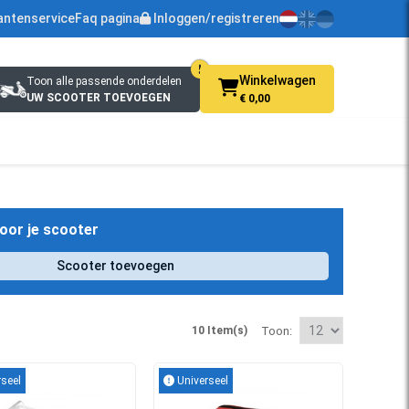
antenservice
Faq pagina
Inloggen/registreren
Winkelwagen
Toon alle passende onderdelen
UW SCOOTER TOEVOEGEN
€ 0,00
oor je scooter
Scooter toevoegen
10 Item(s)
Toon
seel
Universeel