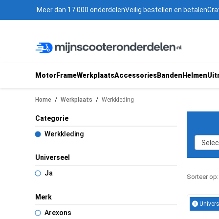
Meer dan 17.000 onderdelen
Veilig bestellen en betalen
Gra
Motor
Frame
Werkplaats
Accessories
Banden
Helmen
Uit
Home
/
Werkplaats
/
Werkkleding
Categorie
Werkkleding
Selec
Universeel
Ja
Sorteer op
Merk
Univers
Arexons