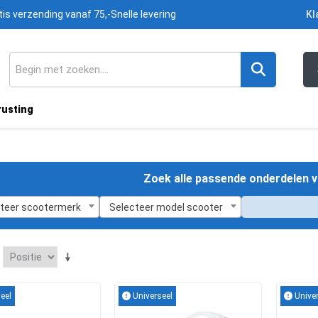
tis verzending vanaf 75,-
Snelle levering
Kl
rusting
Zoek alle passende onderdelen v
teer scootermerk
Selecteer model scooter
eel
Universeel
Univer