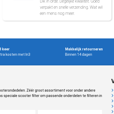
Dik in orde. Degelijke kwaliteit. Goed
verpakt en snelle verzending. Wat wil
een mens nog meer.
3 keer
Makkelijk retourneren
tra kosten met In3
Binnen 14 dagen
cooterondedelen. Zéér groot assortiment voor onder andere
s speciale scooter filter om passende onderdelen te filteren in