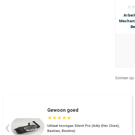
Arbei
Mechani
Be
Sorteer op
Gewoon goed
★
★
★
★
★
‹
Uitlaat tecnigas Silent Pro (Adly (Her Chee),
Baotian, Beeline)