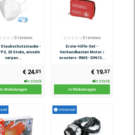
0 reviews
0 reviews
 Staubschutzmaske -
Erste-Hilfe-Set -
FP2, 20 Stuks, einzeln
Verbandkasten Motor /
verpac...
scooters -RMS- DIN13...
€ 24
€ 19
,01
,37
In stock
In stock
In Winkelwagen
In Winkelwagen
seel
Universeel