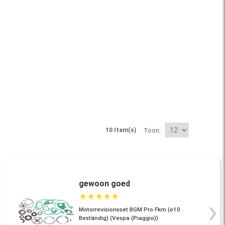
10 Item(s)
Toon
gewoon goed
★
★
★
★
★
›
Motorrevisionsset BGM Pro Fkm (e10
Beständig) (Vespa (Piaggio))