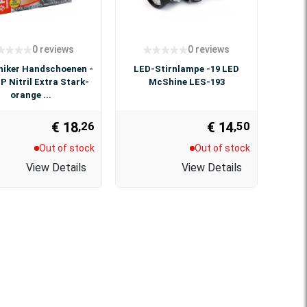
0 reviews
0 reviews
iker Handschoenen -
LED-Stirnlampe -19 LED
P Nitril Extra Stark-
McShine LES-193
orange ...
€ 18
€ 14
,26
,50
Out of stock
Out of stock
View Details
View Details