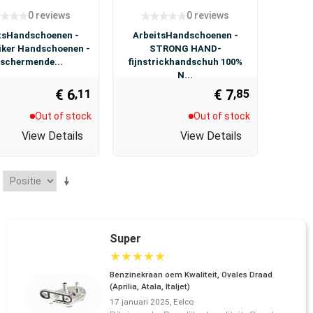
0 reviews
0 reviews
tsHandschoenen -
ArbeitsHandschoenen -
ker Handschoenen -
STRONG HAND-
schermende...
fijnstrickhandschuh 100%
N...
€ 6
€ 7
,11
,85
Out of stock
Out of stock
View Details
View Details
Super
★
★
★
★
★
Benzinekraan oem Kwaliteit, Ovales Draad
(Aprilia, Atala, Italjet)
17 januari 2025, Eelco