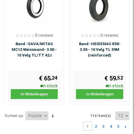
0 reviews
0 reviews
Band -SAVA/MITAS
Band -HEIDENAU K58-
MC12 Weisswand- 3.00 -
3.50 - 10 Velg TL 59M
10 Velg TL/TT 42J
(reinforced)
€ 65
€ 59
,24
,52
In stock
In stock
In Winkelwagen
In Winkelwagen
Sorteer op
114 Item(s)
2
3
4
5
1