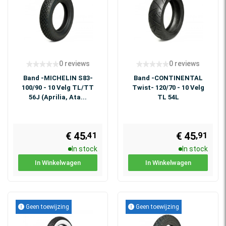
0 reviews
0 reviews
Band -MICHELIN S83-
Band -CONTINENTAL
100/90 - 10 Velg TL/TT
Twist- 120/70 - 10 Velg
56J (Aprilia, Ata...
TL 54L
€ 45
€ 45
,41
,91
In stock
In stock
In Winkelwagen
In Winkelwagen
Geen toewijzing
Geen toewijzing