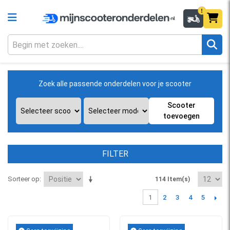
Zoek alle passende onderdelen voor je scooter
Scooter
toevoegen
FILTER
Sorteer op
114 Item(s)
2
3
4
5
1