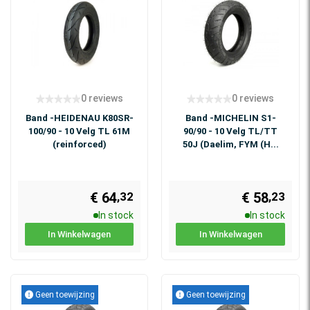
0 reviews
0 reviews
Band -HEIDENAU K80SR-
Band -MICHELIN S1-
100/90 - 10 Velg TL 61M
90/90 - 10 Velg TL/TT
(reinforced)
50J (Daelim, FYM (H...
€ 64
€ 58
,32
,23
In stock
In stock
In Winkelwagen
In Winkelwagen
Geen toewijzing
Geen toewijzing