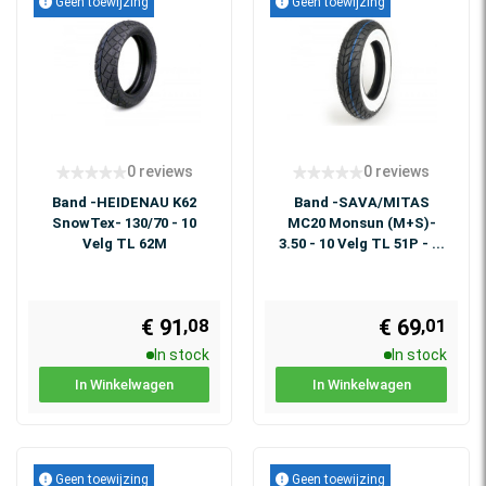
Geen toewijzing
Geen toewijzing
0 reviews
0 reviews
Band -HEIDENAU K62
Band -SAVA/MITAS
SnowTex- 130/70 - 10
MC20 Monsun (M+S)-
Velg TL 62M
3.50 - 10 Velg TL 51P - ...
€ 91
€ 69
,08
,01
In stock
In stock
In Winkelwagen
In Winkelwagen
Geen toewijzing
Geen toewijzing