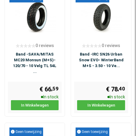
0 reviews
0 reviews
Band -SAVA/MITAS
Band -IRC SN26 Urban
MC20 Monsun (M+S)-
Snow EVO- WinterBand
120/70 - 10 Velg TL 54L
M+S - 3.50 - 10 Ve...
...
€ 66
€ 78
,59
,40
In stock
In stock
In Winkelwagen
In Winkelwagen
Geen toewijzing
Geen toewijzing