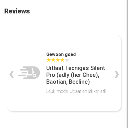
Reviews
Gewoon goed
★
★
★
★
★
‹
›
Uitlaat Tecnigas Silent
Pro (adly (her Chee),
Baotian, Beeline)
Leuk model uitlaat en lekker stil