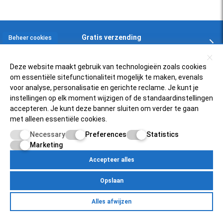
Gratis verzending
Beheer cookies
In NL en BE boven € 125,-
Deze website maakt gebruik van technologieën zoals cookies
om essentiële sitefunctionaliteit mogelijk te maken, evenals
Klantenservice
voor analyse, personalisatie en gerichte reclame. Je kunt je
instellingen op elk moment wijzigen of de standaardinstellingen
accepteren. Je kunt deze banner sluiten om verder te gaan
Zelfservice
Populaire scooters
met alleen essentiële cookies.
FAQ
Necessary
Preferences
Statistics
Piaggio Zip 4t
Over ons
Retourneren
Marketing
Vespa Sprint 50
Status bestelling
Accepteer alles
Scooterfilter
Mijnscooteronderdelen.nl
SYM Fiddle 3
Inloggen bij account
Opslaan
Over ons
Vespa PK50
Betaalmogelijkheden
Egersundweg 11E
Retourneren
Yamaha Neo's 4t
Alles afwijzen
9723JM Groningen
Zelfservice
Over Ons
Contact
Klantenservice
Pricacy Policy
Site Map
Mijn account
Status bestelling
Peugeot Speedfight 4