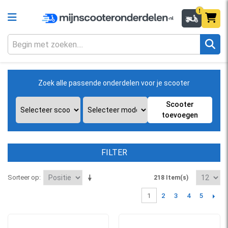
Zoek alle passende onderdelen voor je scooter
Scooter
toevoegen
FILTER
Sorteer op
218 Item(s)
2
3
4
5
1