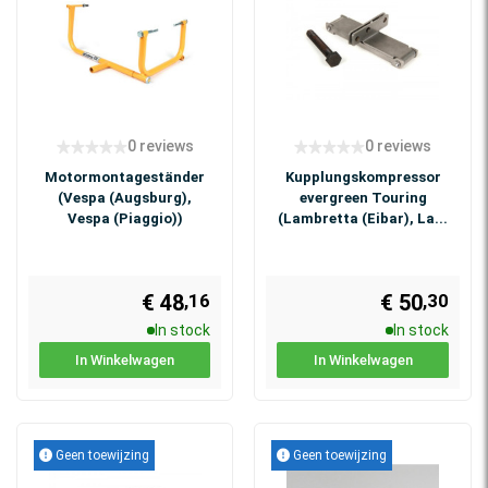
0 reviews
0 reviews
Motormontageständer
Kupplungskompressor
(Vespa (Augsburg),
evergreen Touring
Vespa (Piaggio))
(Lambretta (Eibar), La...
€ 48
€ 50
,16
,30
In stock
In stock
In Winkelwagen
In Winkelwagen
Geen toewijzing
Geen toewijzing