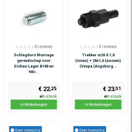
0 reviews
0 reviews
Schlagdorn Montage
Trekker m26 X 1,0
gereedschap voor
(innen) + 28x1,0 (aussen)
Einbau Lager B188 en
(Vespa (Augsburg...
Nbi...
€ 22
€ 23
,25
,51
In stock
In stock
In Winkelwagen
In Winkelwagen
Geen toewijzing
Geen toewijzing