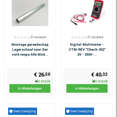
0 reviews
0 reviews
Montage gereedschap
Digital-Multimeter -
Lagerschaal naar Der
CTM-REV "Check-202"
vork vespa Alle Mod...
2V - 250V-...
€ 26
€ 40
,50
,32
In stock
In stock
In Winkelwagen
In Winkelwagen
Geen toewijzing
Geen toewijzing