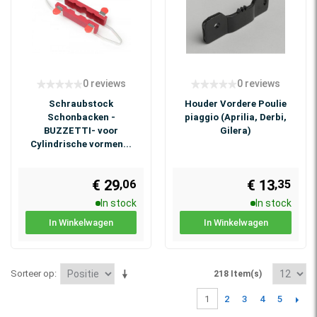
0 reviews
0 reviews
Schraubstock
Houder Vordere Poulie
Schonbacken -
piaggio (Aprilia, Derbi,
BUZZETTI- voor
Gilera)
Cylindrische vormen...
€ 29
€ 13
,06
,35
In stock
In stock
In Winkelwagen
In Winkelwagen
Sorteer op
218 Item(s)
2
3
4
5
1