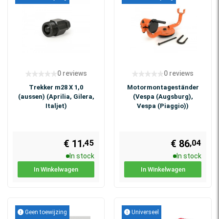
0 reviews
0 reviews
Trekker m28 X 1,0
Motormontageständer
(aussen) (Aprilia, Gilera,
(Vespa (Augsburg),
Italjet)
Vespa (Piaggio))
€ 11
€ 86
,45
,04
In stock
In stock
In Winkelwagen
In Winkelwagen
Geen toewijzing
Universeel