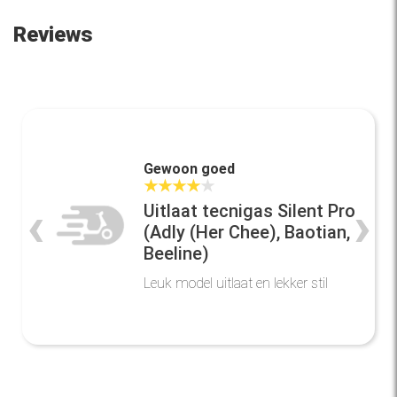
Reviews
Gewoon goed
★
★
★
★
★
‹
›
Uitlaat tecnigas Silent Pro
(Adly (Her Chee), Baotian,
Beeline)
Leuk model uitlaat en lekker stil