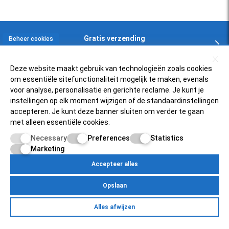
Gratis verzending
Beheer cookies
In NL en BE boven € 125,-
Deze website maakt gebruik van technologieën zoals cookies
om essentiële sitefunctionaliteit mogelijk te maken, evenals
Klantenservice
voor analyse, personalisatie en gerichte reclame. Je kunt je
instellingen op elk moment wijzigen of de standaardinstellingen
accepteren. Je kunt deze banner sluiten om verder te gaan
Zelfservice
Populaire scooters
met alleen essentiële cookies.
FAQ
Necessary
Preferences
Statistics
Piaggio Zip 4t
Over ons
Retourneren
Marketing
Vespa Sprint 50
Status bestelling
Accepteer alles
Scooterfilter
Mijnscooteronderdelen.nl
SYM Fiddle 3
Inloggen bij account
Opslaan
Over ons
Vespa PK50
Betaalmogelijkheden
Egersundweg 11E
Retourneren
Yamaha Neo's 4t
Alles afwijzen
9723JM Groningen
Zelfservice
Over Ons
Contact
Klantenservice
Pricacy Policy
Site Map
Mijn account
Status bestelling
Peugeot Speedfight 4