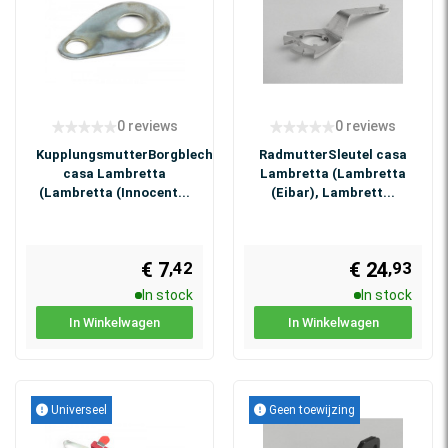
0 reviews
0 reviews
KupplungsmutterBorgblech
RadmutterSleutel casa
casa Lambretta
Lambretta (Lambretta
(Lambretta (Innocent...
(Eibar), Lambrett...
€ 7
€ 24
,42
,93
In stock
In stock
In Winkelwagen
In Winkelwagen
Universeel
Geen toewijzing