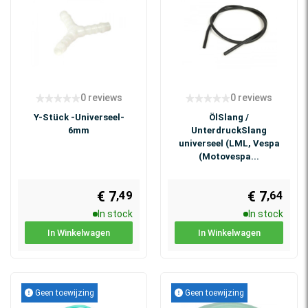
0 reviews
0 reviews
Y-Stück -Universeel-
ÖlSlang /
6mm
UnterdruckSlang
universeel (LML, Vespa
(Motovespa...
€ 7
€ 7
,49
,64
In stock
In stock
In Winkelwagen
In Winkelwagen
Geen toewijzing
Geen toewijzing