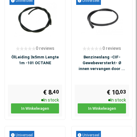
Universeel
Universeel
0 reviews
0 reviews
ÖlLeiding 3x5mm Lengte
Benzineslang -CIF-
1m -101 OCTANE
Gewebeversterkt- Ø
innen vervangen door ...
€ 8
€ 10
,40
,03
In stock
In stock
In Winkelwagen
In Winkelwagen
Universeel
Universeel