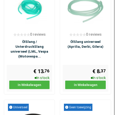
0 reviews
0 reviews
ÖlSlang /
ÖlSlang universeel
UnterdruckSlang
(Aprilia, Derbi, Gilera)
universeel (LML, Vespa
(Motovespa...
€ 13
€ 8
,37
,76
In stock
In stock
In Winkelwagen
In Winkelwagen
Universeel
Geen toewijzing