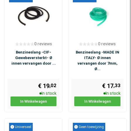
0 reviews
0 reviews
Benzineslang -CIF-
Benzineslang -MADE IN
Gewebeversterkt- Ø
ITALY- Ø innen
innen vervangen door ...
vervangen door 7mm,
Ø...
€ 19
€ 17
,02
,33
In stock
In stock
In Winkelwagen
In Winkelwagen
Universeel
Geen toewijzing