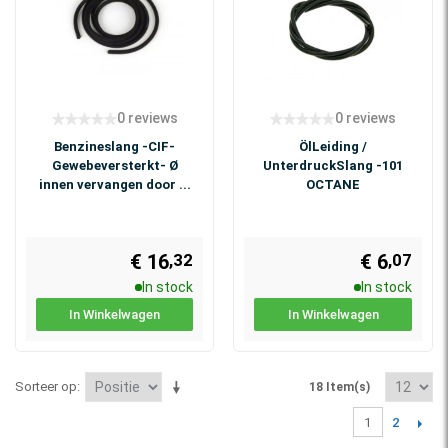
0 reviews
0 reviews
Benzineslang -CIF-
ÖlLeiding /
Gewebeversterkt- Ø
UnterdruckSlang -101
innen vervangen door ...
OCTANE
€ 16
€ 6
,07
,32
In stock
In stock
In Winkelwagen
In Winkelwagen
Sorteer op
18 Item(s)
2
1