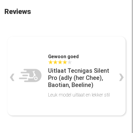
Reviews
Gewoon goed
★
★
★
★
★
‹
›
Uitlaat Tecnigas Silent
Pro (adly (her Chee),
Baotian, Beeline)
Leuk model uitlaat en lekker stil