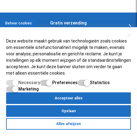
Gratis verzending
Beheer cookies
In NL en BE boven € 125,-
Deze website maakt gebruik van technologieën zoals cookies
om essentiële sitefunctionaliteit mogelijk te maken, evenals
Klantenservice
voor analyse, personalisatie en gerichte reclame. Je kunt je
instellingen op elk moment wijzigen of de standaardinstellingen
accepteren. Je kunt deze banner sluiten om verder te gaan
Zelfservice
Populaire scooters
met alleen essentiële cookies.
FAQ
Necessary
Preferences
Statistics
Piaggio Zip 4t
Over ons
Retourneren
Marketing
Vespa Sprint 50
Status bestelling
Accepteer alles
Scooterfilter
Mijnscooteronderdelen.nl
SYM Fiddle 3
Inloggen bij account
Opslaan
Over ons
Vespa PK50
Betaalmogelijkheden
Egersundweg 11E
Retourneren
Yamaha Neo's 4t
Alles afwijzen
9723JM Groningen
Zelfservice
Over Ons
Contact
Klantenservice
Pricacy Policy
Site Map
Mijn account
Status bestelling
Peugeot Speedfight 4