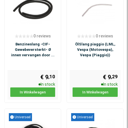
0 reviews
0 reviews
Benzineslang -CIF-
ÖlSlang piaggio (LML,
Gewebeversterkt- Ø
Vespa (Motovespa),
innen vervangen door ...
Vespa (Piaggio))
€ 9
€ 9
,10
,29
In stock
In stock
In Winkelwagen
In Winkelwagen
Universeel
Universeel