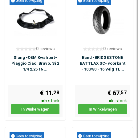
Geen toewijzing
Geen toewijzing
0 reviews
0 reviews
Slang -OEM Kwaliteit-
Band -BRIDGESTONE
Piaggio Ciao, Bravo, Si 2
BATTLAX SC- voorkant
1/4 2.25 16 ...
- 100/80 - 16 Velg TL...
€ 11
€ 67
,28
,57
In stock
In stock
In Winkelwagen
In Winkelwagen
Geen toewijzing
Geen toewijzing