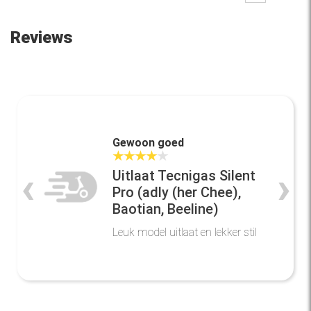
Reviews
Gewoon goed
★
★
★
★
★
‹
›
Uitlaat Tecnigas Silent
Pro (adly (her Chee),
Baotian, Beeline)
Leuk model uitlaat en lekker stil