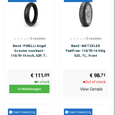
0 reviews
0 reviews
Band -PIRELLI Angel
Band -METZELER
Scooter voorkant-
FeelFree- 110/70-16 Velg
110/70-16 Inch, 52P, T...
52S, TL, front
€ 111
€ 98
,71
,09
In stock
Out of stock
View Details
In Winkelwagen
Geen toewijzing
Geen toewijzing