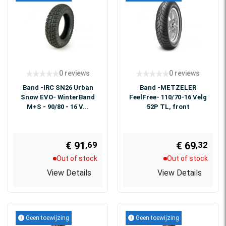
0 reviews
0 reviews
Band -IRC SN26 Urban
Band -METZELER
Snow EVO- WinterBand
FeelFree- 110/70-16 Velg
M+S - 90/80 - 16 V...
52P TL, front
€ 91
€ 69
,69
,32
Out of stock
Out of stock
View Details
View Details
Geen toewijzing
Geen toewijzing