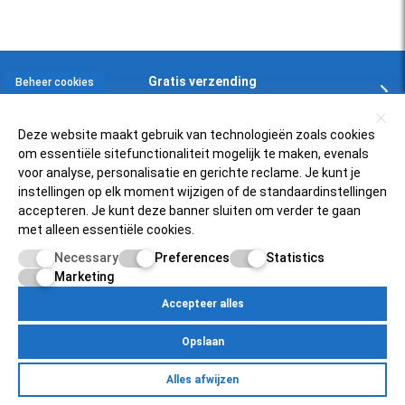
Gratis verzending
Beheer cookies
In NL en BE boven € 125,-
Deze website maakt gebruik van technologieën zoals cookies
om essentiële sitefunctionaliteit mogelijk te maken, evenals
Klantenservice
voor analyse, personalisatie en gerichte reclame. Je kunt je
instellingen op elk moment wijzigen of de standaardinstellingen
accepteren. Je kunt deze banner sluiten om verder te gaan
Zelfservice
Populaire scooters
met alleen essentiële cookies.
FAQ
Necessary
Preferences
Statistics
Piaggio Zip 4t
Over ons
Retourneren
Marketing
Vespa Sprint 50
Status bestelling
Accepteer alles
Scooterfilter
Mijnscooteronderdelen.nl
SYM Fiddle 3
Inloggen bij account
Opslaan
Over ons
Vespa PK50
Betaalmogelijkheden
Egersundweg 11E
Retourneren
Yamaha Neo's 4t
Alles afwijzen
9723JM Groningen
Zelfservice
Over Ons
Contact
Klantenservice
Pricacy Policy
Site Map
Mijn account
Status bestelling