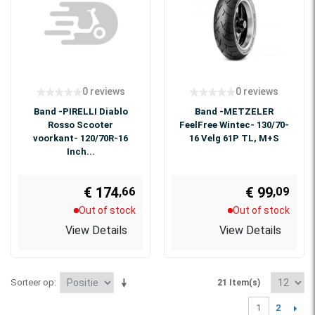
0 reviews
0 reviews
Band -PIRELLI Diablo
Band -METZELER
Rosso Scooter
FeelFree Wintec- 130/70-
voorkant- 120/70R-16
16 Velg 61P TL, M+S
Inch...
€ 174
€ 99
,09
,66
Out of stock
Out of stock
View Details
View Details
Sorteer op
21 Item(s)
2
1