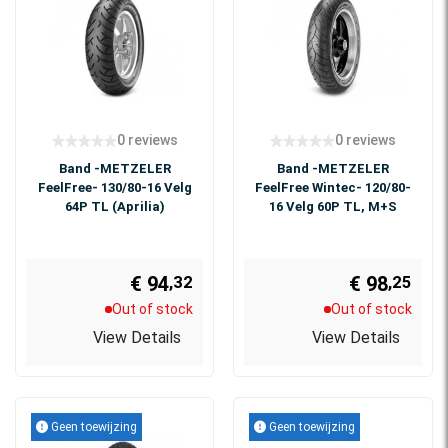
0 reviews
0 reviews
Band -METZELER
Band -METZELER
FeelFree- 130/80-16 Velg
FeelFree Wintec- 120/80-
64P TL (Aprilia)
16 Velg 60P TL, M+S
€ 94
€ 98
,32
,25
Out of stock
Out of stock
View Details
View Details
Geen toewijzing
Geen toewijzing