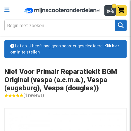
Let op: U heeft nog geen scooter geselecteerd.
Klik hier
om in te stellen
Niet Voor Primair Reparatiekit BGM
Original (vespa (a.c.m.a.), Vespa
(augsburg), Vespa (douglas))
(1 reviews)