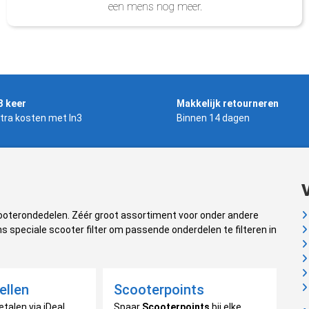
een mens nog meer.
3 keer
Makkelijk retourneren
tra kosten met In3
Binnen 14 dagen
cooterondedelen. Zéér groot assortiment voor onder andere
s speciale scooter filter om passende onderdelen te filteren in
ellen
Scooterpoints
etalen via iDeal,
Spaar
Scooterpoints
bij elke