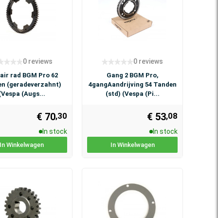
0 reviews
0 reviews
air rad BGM Pro 62
Gang 2 BGM Pro,
n (geradeverzahnt)
4gangAandrijving 54 Tanden
(Vespa (Augs...
(std) (Vespa (Pi...
€ 70
€ 53
,30
,08
In stock
In stock
In Winkelwagen
In Winkelwagen