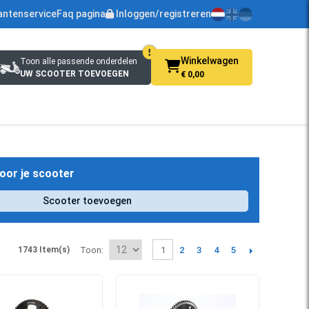
antenservice
Faq pagina
Inloggen/registreren
Winkelwagen
Toon alle passende onderdelen
UW SCOOTER TOEVOEGEN
€ 0,00
oor je scooter
Scooter toevoegen
2
3
4
5
1743 Item(s)
Toon
1