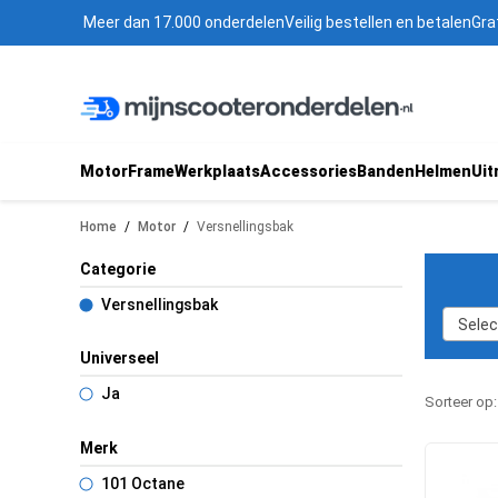
Meer dan 17.000 onderdelen
Veilig bestellen en betalen
Gra
Motor
Frame
Werkplaats
Accessories
Banden
Helmen
Uit
Home
/
Motor
/
Versnellingsbak
Categorie
Versnellingsbak
Selec
Universeel
Ja
Sorteer op
Merk
101 Octane