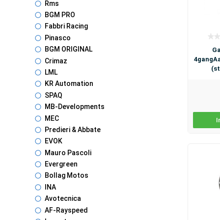
Rms
BGM PRO
Fabbri Racing
Pinasco
BGM ORIGINAL
Ga
4gangAa
Crimaz
(st
LML
KR Automation
SPAQ
MB-Developments
MEC
I
Predieri & Abbate
EVOK
Mauro Pascoli
Evergreen
Bollag Motos
INA
Avotecnica
AF-Rayspeed