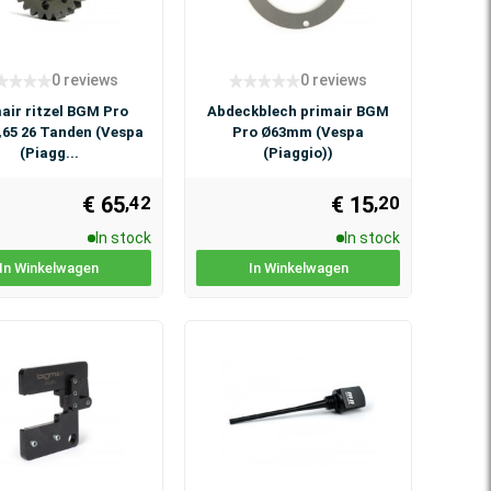
0 reviews
0 reviews
air ritzel BGM Pro
Abdeckblech primair BGM
,65 26 Tanden (Vespa
Pro Ø63mm (Vespa
(Piagg...
(Piaggio))
€ 65
€ 15
,42
,20
In stock
In stock
In Winkelwagen
In Winkelwagen