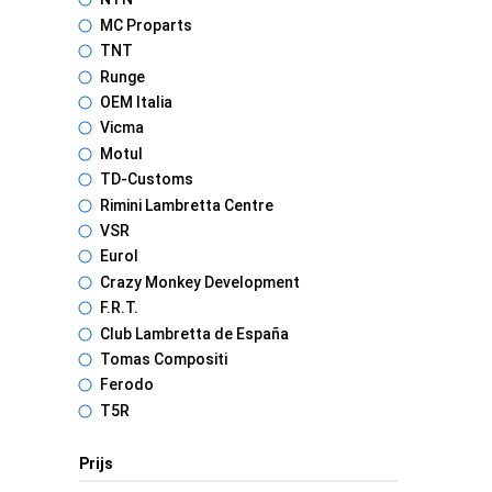
MC Proparts
TNT
Runge
OEM Italia
Vicma
Motul
TD-Customs
Rimini Lambretta Centre
VSR
Eurol
Crazy Monkey Development
F.R.T.
Club Lambretta de España
Tomas Compositi
Ferodo
T5R
Prijs