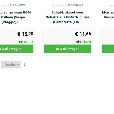
0 reviews
0 reviews
blech primair BGM
Schubklotzset voor
Montag
o Ø70mm (Vespa
Schaltklaue BGM Originele
Vespa
(Piaggio))
(Lambretta (Eib...
€ 15
€ 11
,20
,66
In stock
In stock
n Winkelwagen
In Winkelwagen