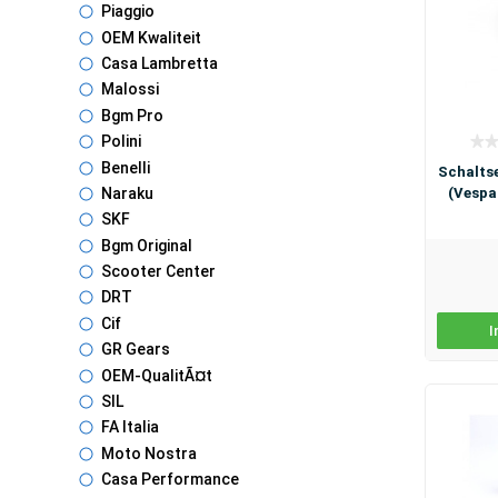
Piaggio
OEM Kwaliteit
Casa Lambretta
Malossi
Bgm Pro
Polini
Benelli
Schalts
(Vespa
Naraku
SKF
Bgm Original
Scooter Center
DRT
Cif
I
GR Gears
OEM-QualitÃ¤t
SIL
FA Italia
Moto Nostra
Casa Performance