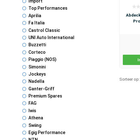
Import
Top Performances
Abdeck
Aprilia
Pr
Fa Italia
Castrol Classic
UNI Auto International
Buzzetti
Corteco
Piaggio (NOS)
I
Simonini
Jockeys
Sorteer op
Nadella
Ganter-Griff
Premium Spares
FAG
Iwis
Athena
Swiing
Egig Performance
NTN