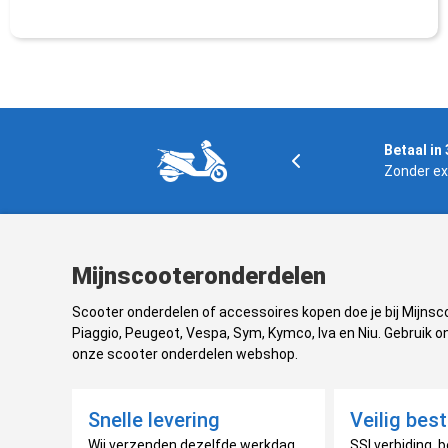
Gratis verzending
Betaal in 
In NL en BE boven € 125,-
Zonder ex
Mijnscooteronderdelen
Scooter onderdelen of accessoires kopen doe je bij Mijns
Piaggio, Peugeot, Vespa, Sym, Kymco, Iva en Niu. Gebruik on
onze scooter onderdelen webshop.
Snelle levering
Veilig best
Wij verzenden dezelfde werkdag
SSl verbiding, b