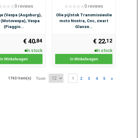
0 reviews
0 reviews
e (Vespa (Augsburg),
Olie pijlstok Transmissieolie
 (Motovespa), Vespa
moto Nostra, Cnc, zwart
(Piaggio...
Glanze...
€ 40
€ 22
,84
,12
In stock
In stock
In Winkelwagen
In Winkelwagen
2
3
4
5
1743 Item(s)
Toon
1