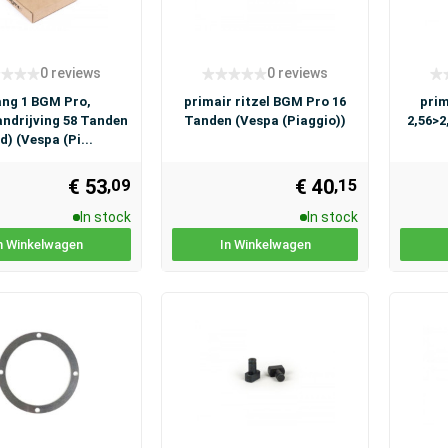
0 reviews
0 reviews
ng 1 BGM Pro,
primair ritzel BGM Pro 16
prim
ndrijving 58 Tanden
Tanden (Vespa (Piaggio))
2,56>2
d) (Vespa (Pi...
€ 53
€ 40
,09
,15
In stock
In stock
n Winkelwagen
In Winkelwagen