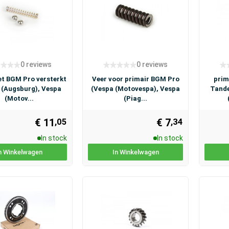
0 reviews
0 reviews
et BGM Pro versterkt
Veer voor primair BGM Pro
prim
 (Augsburg), Vespa
(Vespa (Motovespa), Vespa
Tande
(Motov...
(Piag...
€ 11
€ 7
,34
,05
In stock
In stock
n Winkelwagen
In Winkelwagen