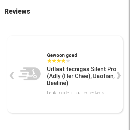
Reviews
Gewoon goed
★
★
★
★
★
‹
›
Uitlaat tecnigas Silent Pro
(Adly (Her Chee), Baotian,
Beeline)
Leuk model uitlaat en lekker stil