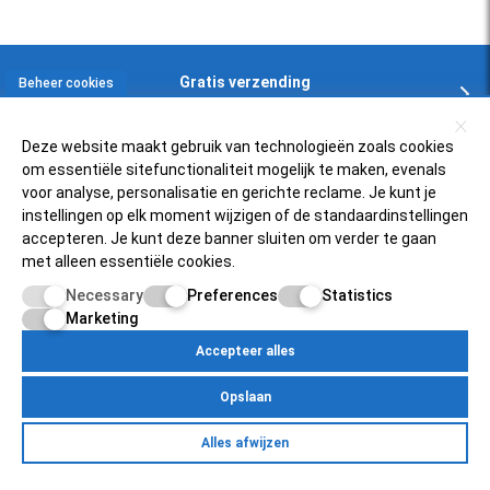
Gratis verzending
Beheer cookies
In NL en BE boven € 125,-
Deze website maakt gebruik van technologieën zoals cookies
om essentiële sitefunctionaliteit mogelijk te maken, evenals
Klantenservice
voor analyse, personalisatie en gerichte reclame. Je kunt je
instellingen op elk moment wijzigen of de standaardinstellingen
accepteren. Je kunt deze banner sluiten om verder te gaan
Zelfservice
Populaire scooters
met alleen essentiële cookies.
FAQ
Necessary
Preferences
Statistics
Piaggio Zip 4t
Over ons
Retourneren
Marketing
Vespa Sprint 50
Status bestelling
Accepteer alles
Scooterfilter
Mijnscooteronderdelen.nl
SYM Fiddle 3
Inloggen bij account
Opslaan
Over ons
Vespa PK50
Betaalmogelijkheden
Egersundweg 11E
Retourneren
Yamaha Neo's 4t
Alles afwijzen
9723JM Groningen
Zelfservice
Over Ons
Contact
Klantenservice
Pricacy Policy
Site Map
Mijn account
Status bestelling
Peugeot Speedfight 4