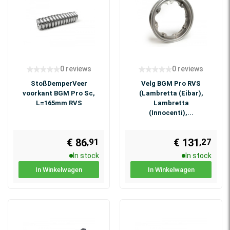
0 reviews
0 reviews
StoßDemperVeer
Velg BGM Pro RVS
voorkant BGM Pro Sc,
(Lambretta (Eibar),
L=165mm RVS
Lambretta
(Innocenti),...
€ 86
€ 131
,91
,27
In stock
In stock
In Winkelwagen
In Winkelwagen