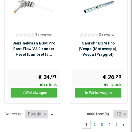
0 reviews
0 reviews
Benzinekraan BGM Pro
Gasrohr BGM Pro
Fast Flow V2.0 zonder
(Vespa (Motovespa),
Hevel (Lambretta...
Vespa (Piaggio))
€ 34
€ 26
,91
,20
In stock
In stock
In Winkelwagen
In Winkelwagen
Sorteer op
10000 Item(s)
2
3
4
5
1