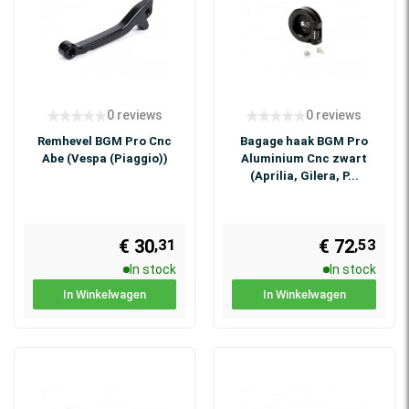
0 reviews
0 reviews
Remhevel BGM Pro Cnc
Bagage haak BGM Pro
Abe (Vespa (Piaggio))
Aluminium Cnc zwart
(Aprilia, Gilera, P...
€ 30
€ 72
,31
,53
In stock
In stock
In Winkelwagen
In Winkelwagen