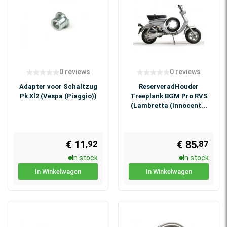
0 reviews
0 reviews
Adapter voor Schaltzug
ReserveradHouder
Pk Xl2 (Vespa (Piaggio))
Treeplank BGM Pro RVS
(Lambretta (Innocent...
€ 11
€ 85
,92
,87
In stock
In stock
In Winkelwagen
In Winkelwagen