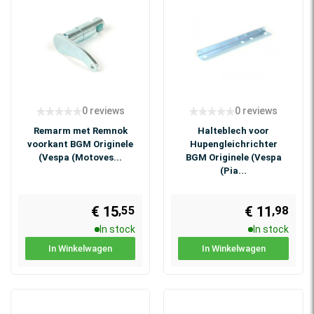
0 reviews
0 reviews
Remarm met Remnok
Halteblech voor
voorkant BGM Originele
Hupengleichrichter
(Vespa (Motoves...
BGM Originele (Vespa
(Pia...
€ 15
€ 11
,55
,98
In stock
In stock
In Winkelwagen
In Winkelwagen