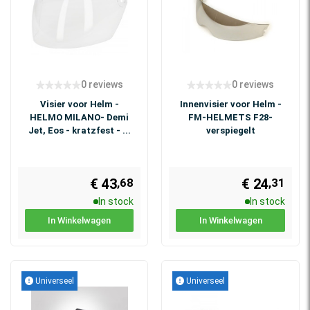
0 reviews
0 reviews
Visier voor Helm -
Innenvisier voor Helm -
HELMO MILANO- Demi
FM-HELMETS F28-
Jet, Eos - kratzfest - ...
verspiegelt
€ 43
€ 24
,68
,31
In stock
In stock
In Winkelwagen
In Winkelwagen
Universeel
Universeel