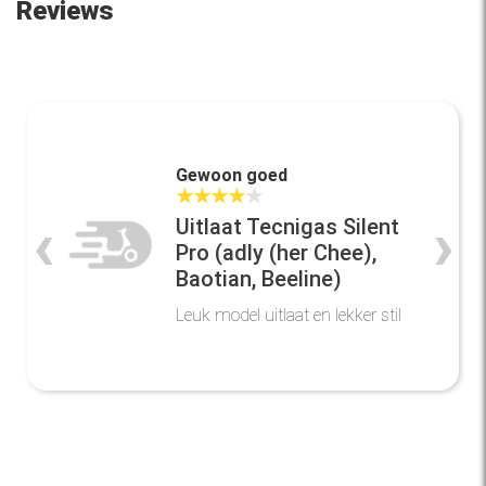
Reviews
Gewoon goed
★
★
★
★
★
‹
›
Uitlaat Tecnigas Silent
Pro (adly (her Chee),
Baotian, Beeline)
Leuk model uitlaat en lekker stil