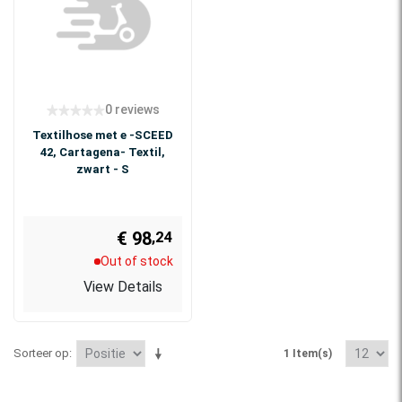
0 reviews
Textilhose met e -SCEED
42, Cartagena- Textil,
zwart - S
€ 98
,24
Out of stock
View Details
Sorteer op
1 Item(s)